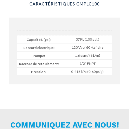
CARACTÉRISTIQUES GMPLC100
379 L (100 gal.)
120 Vac/ 60 Hz fiche
1,6 gpm/ (6 L/m)
1/2" FNPT
0-416 kPa (0-60 psig)
COMMUNIQUEZ AVEC NOUS!