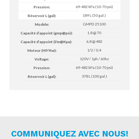
69-482 kPa (10-70 psi)
189 L (50 gal.)
GMPD 25100
1,8 @ 70
6,8 @ 482
1/2 / 0,4
120V / 1ph / 60hz
69-482 kPa (10-70 psi)
378 L (100 gal.)
COMMUNIQUEZ AVEC NOUS!